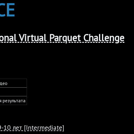
CE
ional Virtual Parquet Challenge
део
я результата
9-10 лет [Intermediate]