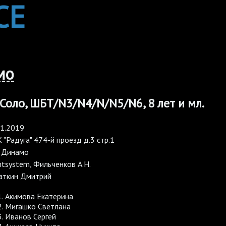
CE
мо
 Соло, ШБТ/N3/N4/N/N5/N6, 8 лет и мл.
11.2019
"Радуга" 474-й проезд д.3 стр.1
 Динамо
tsystem, Фильченков А.Н.
аткин Дмитрий
Акимова Екатерина
Мигашко Светлана
Иванов Сергей