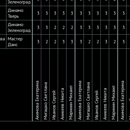
Зеленоград
Динамо
3
3
3
3
3
3
3
3
3
3
3
Тверь
Динамо
3
3
2
2
2
3
3
3
3
3
3
Зеленоград
ова
Мастер
3
2
2
3
3
3
2
2
3
2
3
Данс
Акимова Екатерина
Акимова Екатерина
Акимова Екатерина
Мигашко Светлана
Мигашко Светлана
Мигашк
Маринин Михаил
Маринин Михаил
Аникеев Никита
Аникеев Никита
Иванов Сергей
Иванов Сергей