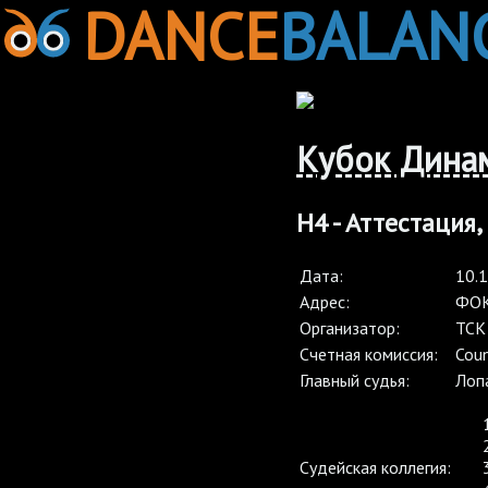
DANCE
BALAN
Кубок Дина
Н4 - Аттестация,
Дата:
10.
Адрес:
ФОК 
Организатор:
ТСК
Cчетная комиссия:
Coun
Главный судья:
Лоп
Судейская коллегия: