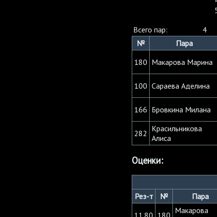
Всего пар:
4
№
Пара
180
Макарова Марина
100
Сараева Аделина
166
Бровкина Милана
Красильникова
282
Алиса
Оценки:
Рез-т
№
Пара
Макарова
11.80
180