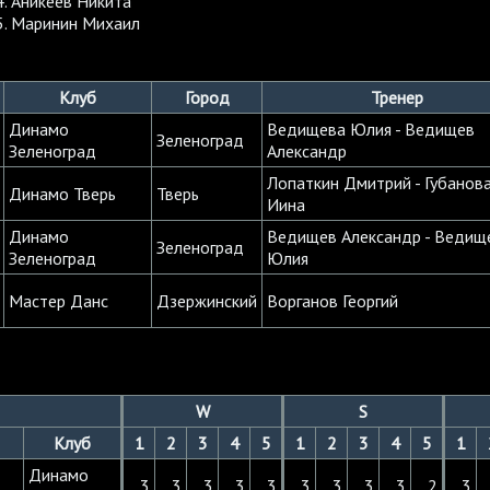
Аникеев Никита
Маринин Михаил
Клуб
Город
Тренер
Динамо
Ведищева Юлия - Ведищев
Зеленоград
Зеленоград
Александр
Лопаткин Дмитрий - Губанов
Динамо Тверь
Тверь
Иина
Динамо
Ведищев Александр - Ведищ
Зеленоград
Зеленоград
Юлия
Мастер Данс
Дзержинский
Ворганов Георгий
W
S
Клуб
1
2
3
4
5
1
2
3
4
5
1
Динамо
3
3
3
3
3
3
3
3
3
2
3