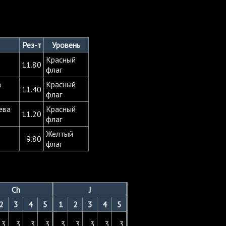
Рез-т
Уровень
Красный
11.80
флаг
а
Красный
11.40
флаг
ева
Красный
11.20
флаг
Желтый
9.80
флаг
Ch
J
2
3
4
5
1
2
3
4
5
3
3
3
3
3
3
3
3
3