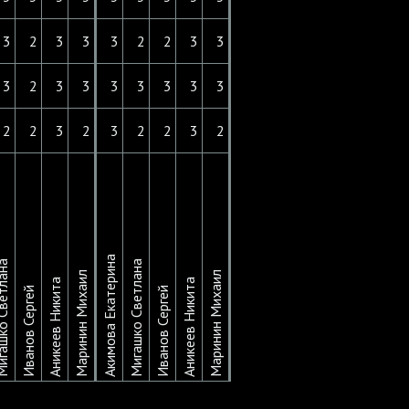
3
2
3
3
3
2
2
3
3
3
2
3
3
3
3
3
3
3
2
2
3
2
3
2
2
3
2
Акимова Екатерина
о Светлана
Мигашко Светлана
Маринин Михаил
Маринин Михаил
Аникеев Никита
Аникеев Никита
Иванов Сергей
Иванов Сергей