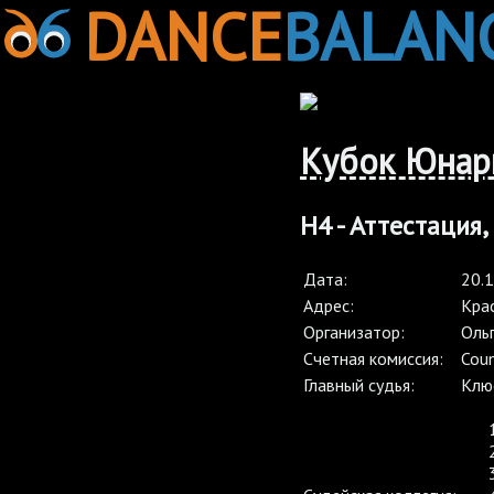
DANCE
BALAN
Кубок Юнарм
Н4 - Аттестация,
Дата:
20.
Адрес:
Крас
Организатор:
Оль
Cчетная комиссия:
Coun
Главный судья:
Клю