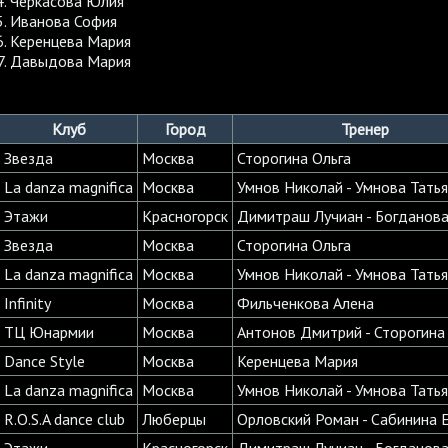
Черкасова Юлия
Иванова София
Керенцева Мария
Давыдова Мария
Клуб
Город
Тренер
Звезда
Москва
Сторогина Ольга
La danza magnifica
Москва
Умнов Николай - Умнова Тать
Этажи
Красногорск
Димитраш Лучиан - Богданова
Звезда
Москва
Сторогина Ольга
La danza magnifica
Москва
Умнов Николай - Умнова Тать
Infinity
Москва
Фильченкова Алена
ТЦ Юнармии
Москва
Антонов Дмитрий - Сторогина
Dance Style
Москва
Керенцева Мария
La danza magnifica
Москва
Умнов Николай - Умнова Тать
R.O.S.A dance club
Люберцы
Орловский Роман - Сабинина 
Этажи
Красногорск
Димитраш Лучиан - Богданова