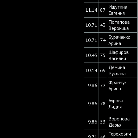
Ишутина
11.14
87
Евгения
Потапова
10.71
43
Вероника
Бураченко
10.71
74
Арина
Шафиров
10.43
75
Василий
Дёмина
10.14
69
Руслана
Франчук
9.86
72
Арина
Аурова
9.86
78
Лидия
Воронова
9.86
53
Дарья
Терехович
9.71
46