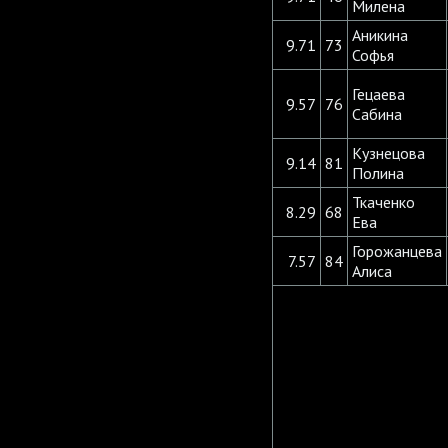
Милена
Аникина
9.71
73
Софья
Гецаева
9.57
76
Сабина
Кузнецова
9.14
81
Полина
Ткаченко
8.29
68
Ева
Горожанцева
7.57
84
Алиса