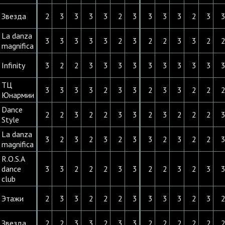
Звезда
2
3
3
3
3
2
3
3
3
3
2
3
La danza
3
3
3
3
3
2
3
2
2
3
3
2
magnifica
Infinity
3
2
2
3
3
3
3
3
3
3
3
3
ТЦ
3
3
3
3
2
3
3
2
3
3
2
2
Юнармии
Dance
2
2
3
2
2
3
3
2
3
2
2
2
Style
La danza
3
2
3
2
3
2
3
3
2
3
2
2
magnifica
R.O.S.A
dance
3
3
2
2
2
3
3
2
2
3
2
3
club
Этажи
2
3
3
2
2
2
3
3
3
3
2
3
Звезда
2
2
3
3
2
3
3
2
2
2
2
2