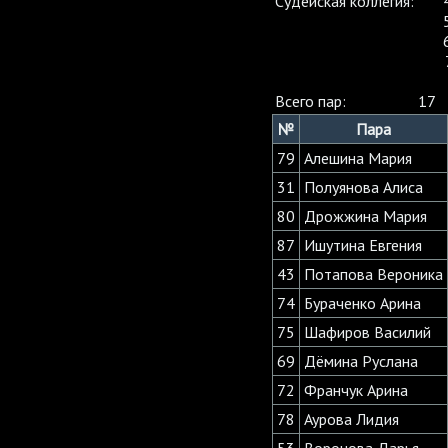
Судейская коллегия:
Всего пар:
17
№
Пара
79
Алешина Мария
31
Полуянова Алиса
80
Дрожжина Мария
87
Ишутина Евгения
43
Потапова Вероника
74
Бураченко Арина
75
Шафиров Василий
69
Дёмина Руслана
72
Франчук Арина
78
Аурова Лидия
53
Воронова Дарья