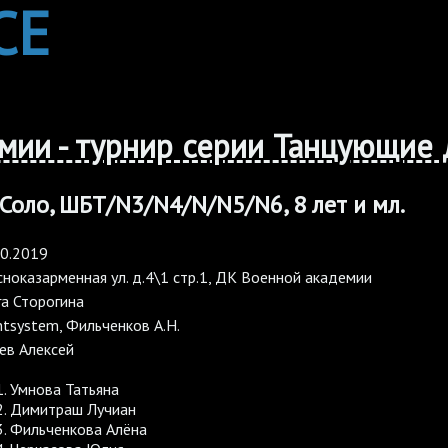
CE
ии - турнир серии Танцующие 
 Соло, ШБТ/N3/N4/N/N5/N6, 8 лет и мл.
10.2019
ноказарменная ул. д.4\1 стр.1, ДК Военной академии
га Сторогина
tsystem, Фильченков А.Н.
ев Алексей
Умнова Татьяна
Димитраш Лучиан
Фильченкова Алёна