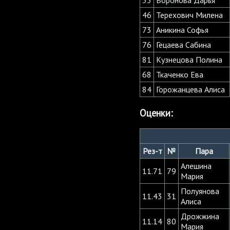
46
Терехович Милена
73
Аникина Софья
76
Гецаева Сабина
81
Кузнецова Полина
68
Ткаченко Ева
84
Горожанцева Алиса
Оценки:
Рез-т
№
Пара
Алешина
11.71
79
Мария
Полуянова
11.43
31
Алиса
Дрожжина
11.14
80
Мария