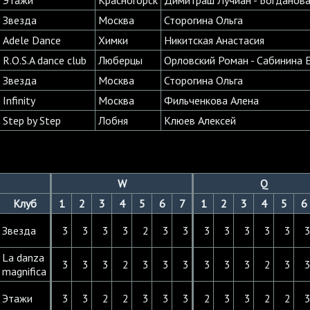
Звезда
Москва
Сторогина Ольга
Adele Dance
Химки
Никитская Анастасия
R.O.S.A dance club
Люберцы
Орловский Роман - Сабинина 
Звезда
Москва
Сторогина Ольга
Infinity
Москва
Фильченкова Алена
Step by Step
Лобня
Клюев Алексей
W
Q
Клуб
1
2
3
4
5
6
7
1
2
3
4
5
6
Звезда
3
3
3
3
2
3
3
3
3
3
3
3
La danza
3
3
3
2
3
3
3
3
3
3
2
3
magnifica
Этажи
3
3
2
2
3
3
3
2
3
3
2
2