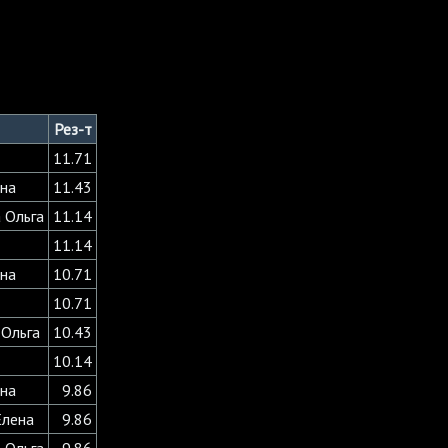
Рез-т
11.71
яна
11.43
 Ольга
11.14
11.14
яна
10.71
10.71
 Ольга
10.43
10.14
яна
9.86
Елена
9.86
 Ольга
9.86