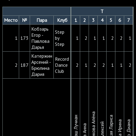
T
Место
№
Пара
Клуб
1
2
3
4
5
6
7
Кобзарь
Step
Егор -
1
173
by
1
2
1
1
2
2
1
Павлова
Step
Дарья
Катержин
Record
Арсений -
2
187
Dance
2
1
2
2
1
1
2
Брюлина
Club
Дария
Фильченкова Алёна
Димитраш Лучиан
Хибовская Лариса