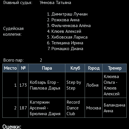
Главный судья:
Умнова Татьяна
Димитраш Лучиан
Рожкова Анна
Фильченкова Алёна
Судейская
Клюев Алексей
коллегия:
Хибовская Лариса
Телицина Ирина
Ромашко Диана
Всего пар:
2
Место
№
Пара
Клуб
Город
Тренер
Клюева
Кобзарь Егор -
Step by
Ольга -
1
173
Лобня
Павлова Дарья
Step
Клюев
Алексей
Катержин
Record
Баландина
2
187
Арсений -
Dance
Москва
Анна
Брюлина Дария
Club
Оценки: