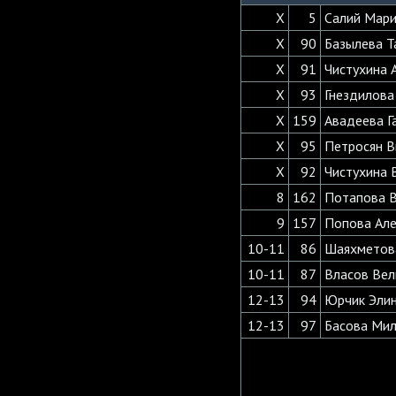
X
5
Салий Мари
X
90
Базылева Т
X
91
Чистухина 
X
93
Гнездилова
X
159
Авадеева Г
X
95
Петросян В
X
92
Чистухина 
8
162
Потапова 
9
157
Попова Ал
10-11
86
Шаяхметов
10-11
87
Власов Ве
12-13
94
Юрчик Эли
12-13
97
Басова Ми