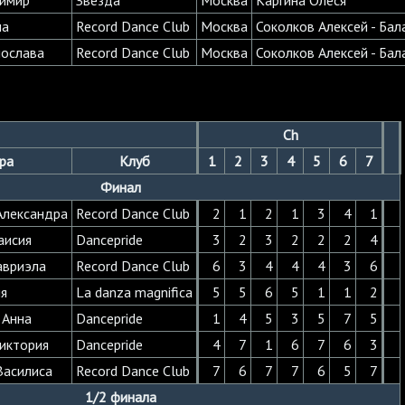
на
Record Dance Club
Москва
Соколков Алексей - Ба
лослава
Record Dance Club
Москва
Соколков Алексей - Ба
Ch
ра
Клуб
1
2
3
4
5
6
7
Финал
Александра
Record Dance Club
2
1
2
1
3
4
1
аисия
Dancepride
3
2
3
2
2
2
4
авриэла
Record Dance Club
6
3
4
4
4
3
6
я
La danza magnifica
5
5
6
5
1
1
2
 Анна
Dancepride
1
4
5
3
5
7
5
иктория
Dancepride
4
7
1
6
7
6
3
Василиса
Record Dance Club
7
6
7
7
6
5
7
1/2 финала