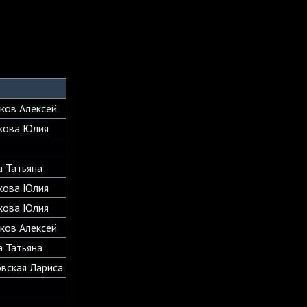
лков Алексей
кова Юлия
а Татьяна
кова Юлия
кова Юлия
лков Алексей
а Татьяна
вская Лариса