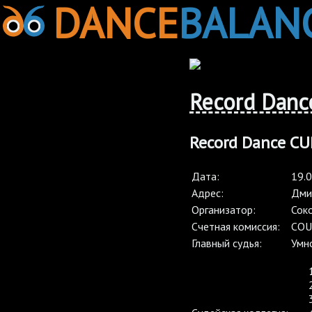
DANCE
BALAN
Record Danc
Record Dance CUP
Дата:
19.
Адрес:
Дмит
Организатор:
Сок
Cчетная комиссия:
COU
Главный судья:
Умн