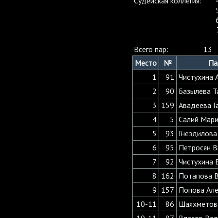
Судейская коллегия:
Всего пар:
13
Место
№
Па
1
91
Чистухина 
2
90
Базылева Т
3
159
Авадеева Г
4
5
Салий Мари
5
93
Гнездилова
6
95
Петросян В
7
92
Чистухина 
8
162
Потапова 
9
157
Попова Ал
10-11
86
Шаяхметов
10-11
87
Власов Ве