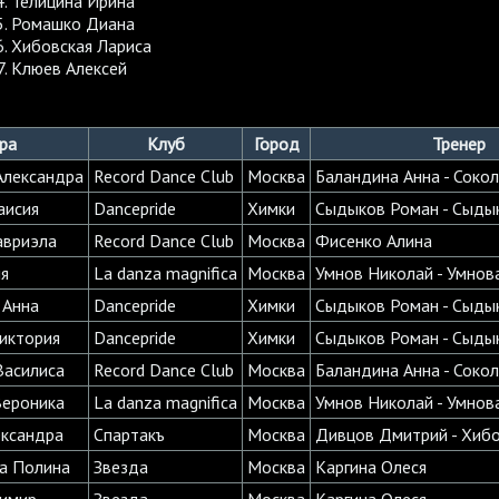
Телицина Ирина
Ромашко Диана
Хибовская Лариса
Клюев Алексей
ра
Клуб
Город
Тренер
Александра
Record Dance Club
Москва
Баландина Анна - Соко
аисия
Dancepride
Химки
Сыдыков Роман - Сыды
авриэла
Record Dance Club
Москва
Фисенко Алина
я
La danza magnifica
Москва
Умнов Николай - Умнов
 Анна
Dancepride
Химки
Сыдыков Роман - Сыды
иктория
Dancepride
Химки
Сыдыков Роман - Сыды
Василиса
Record Dance Club
Москва
Баландина Анна - Соко
Вероника
La danza magnifica
Москва
Умнов Николай - Умнов
ександра
Спартакъ
Москва
Дивцов Дмитрий - Хибо
а Полина
Звезда
Москва
Каргина Олеся
лимир
Звезда
Москва
Каргина Олеся