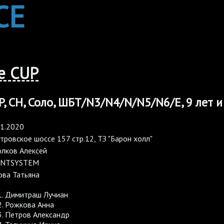
CE
e CUP
, CH, Соло, ШБТ/N3/N4/N/N5/N6/E, 9 лет и
01.2020
ровское шоссе 157 стр.12, ТЗ "Барон холл"
олков Алексей
NTSYSTEM
ова Татьяна
Димитраш Лучиан
Рожкова Анна
Петров Александр