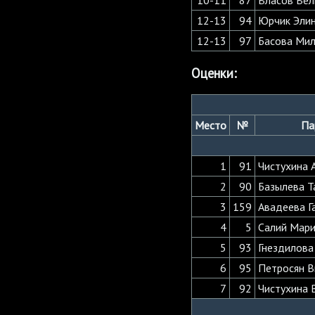
12-13
94
Юрчик Эли
12-13
97
Басова Ми
Оценки:
Место
№
Па
1
91
Чистухина 
2
90
Базылева Т
3
159
Авадеева Г
4
5
Салий Мари
5
93
Гнездилова
6
95
Петросян В
7
92
Чистухина 