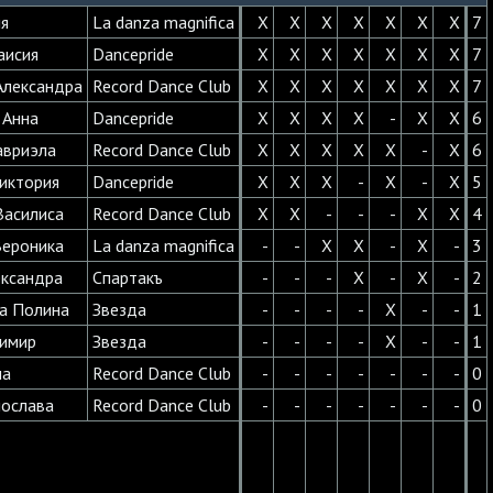
я
La danza magnifica
X
X
X
X
X
X
X
7
аисия
Dancepride
X
X
X
X
X
X
X
7
Александра
Record Dance Club
X
X
X
X
X
X
X
7
 Анна
Dancepride
X
X
X
X
-
X
X
6
авриэла
Record Dance Club
X
X
X
X
X
-
X
6
иктория
Dancepride
X
X
X
-
X
-
X
5
Василиса
Record Dance Club
X
X
-
-
-
X
X
4
Вероника
La danza magnifica
-
-
X
X
-
X
-
3
ександра
Спартакъ
-
-
-
X
-
X
-
2
а Полина
Звезда
-
-
-
-
X
-
-
1
лимир
Звезда
-
-
-
-
X
-
-
1
на
Record Dance Club
-
-
-
-
-
-
-
0
лослава
Record Dance Club
-
-
-
-
-
-
-
0