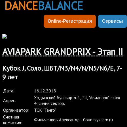
DANCE
BALANCE
Online-Регистрация
Сервисы
AVIAPARK GRANDPRIX - Этап II
Кубок J, Соло, ШБТ/N3/N4/N/N5/N6/E, 7-
9 лет
Дата:
16.12.2018
Ходынский бульвар д.4, ТЦ "Авиапарк" этаж
Адрес:
4, синий сектор.
Организатор:
ТСК "Танго"
Cчетная
Фильченков Александр - Countsystem.ru
комиссия: