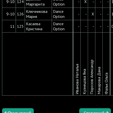
9-10
124
-
X
-
-
-
Маргарита
Option
Ключникова
Dance
9-10
126
-
-
X
-
-
Мария
Option
Касаева
Dance
11
125
-
-
-
-
-
Кристина
Option
Порозов Александр
Иванова Наталья
Макарова Дана
Кузнецова Яна
Фальк Ольга