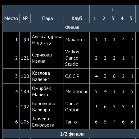
J
Место
№
Пара
Клуб
1
2
3
4
5
Финал
Александрова
1
94
Махаон
1
1
1
4
2
Надежда
Volkov
Серикова
2
121
Dance
2
2
2
1
4
Ивана
Studio
Козлова
3
100
С.С.С.Р.
4
3
6
2
1
Валерия
Омирбек
4
184
Мегаполис
5
4
3
3
5
Малика
Боровкова
Dance
5
192
3
6
5
5
3
Варвара
Option
Ткачёва
6
103
Танго
6
5
4
6
6
Елизавета
1/2 финала