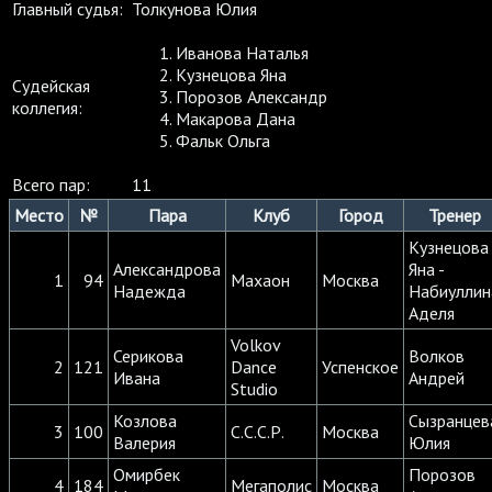
Главный судья:
Толкунова Юлия
Иванова Наталья
Кузнецова Яна
Судейская
Порозов Александр
коллегия:
Макарова Дана
Фальк Ольга
Всего пар:
11
Место
№
Пара
Клуб
Город
Тренер
Кузнецова
Александрова
Яна -
1
94
Махаон
Москва
Надежда
Набиуллин
Аделя
Volkov
Серикова
Волков
2
121
Dance
Успенское
Ивана
Андрей
Studio
Козлова
Сызранцев
3
100
С.С.С.Р.
Москва
Валерия
Юлия
Омирбек
Порозов
4
184
Мегаполис
Москва