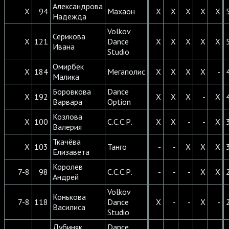
Александрова
X
94
Махаон
X
X
X
X
X
Надежда
Volkov
Серикова
X
121
Dance
X
X
X
X
X
Ивана
Studio
Омирбек
X
184
Мегаполис
X
X
X
X
-
Малика
Боровкова
Dance
X
192
X
X
X
-
X
Варвара
Option
Козлова
X
100
С.С.С.Р.
X
X
-
-
X
Валерия
Ткачёва
X
103
Танго
-
-
X
X
X
Елизавета
Королев
7-8
98
С.С.С.Р.
-
-
-
X
X
Андрей
Volkov
Конькова
7-8
118
Dance
X
-
-
X
-
Василиса
Studio
Дубиняк
Dance