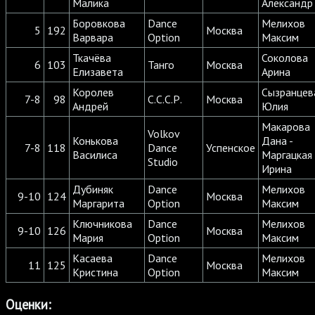
Малика
Александр
Боровкова
Dance
Мелихов
5
192
Москва
Варвара
Option
Максим
Ткачёва
Соколова
6
103
Танго
Москва
Елизавета
Арина
Королев
Сызранцев
7-8
98
С.С.С.Р.
Москва
Андрей
Юлия
Макарова
Volkov
Конькова
Дана -
7-8
118
Dance
Успенское
Василиса
Маргацкая
Studio
Ирина
Дубиняк
Dance
Мелихов
9-10
124
Москва
Маргарита
Option
Максим
Ключникова
Dance
Мелихов
9-10
126
Москва
Мария
Option
Максим
Касаева
Dance
Мелихов
11
125
Москва
Кристина
Option
Максим
Оценки: