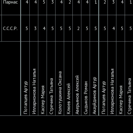
Парнас
4
4
5
3
4
2
4
4
1
2
3
4
1
С.С.С.Р.
5
3
4
5
5
5
2
5
5
5
4
5
5
Илларионова Наталья
Илларионова Наталья
Колотушкина Оксана
Аверьянов Алексей
Акауйдинов Артур
Стречина Татьяна
Стречина Татьяна
Потапцев Артур
Потапцев Артур
Сыдыков Роман
Клюев Алексей
Каспер Мария
Каспер Мария