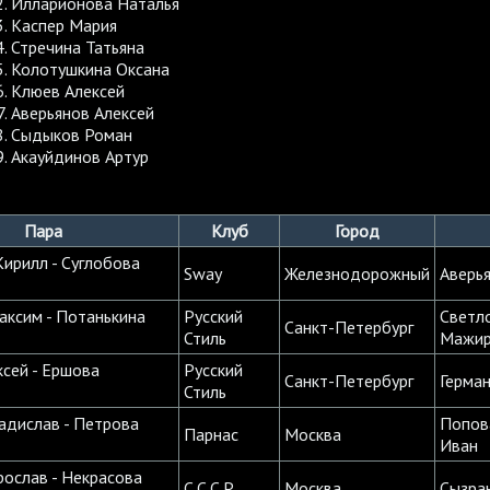
Илларионова Наталья
Каспер Мария
Стречина Татьяна
Колотушкина Оксана
Клюев Алексей
Аверьянов Алексей
Сыдыков Роман
Акауйдинов Артур
Пара
Клуб
Город
Кирилл - Суглобова
Sway
Железнодорожный
Аверь
ксим - Потанькина
Русский
Светло
Санкт-Петербург
Стиль
Мажир
ксей - Ершова
Русский
Санкт-Петербург
Герма
Стиль
адислав - Петрова
Попов
Парнас
Москва
Иван
ослав - Некрасова
С.С.С.Р.
Москва
Сызра