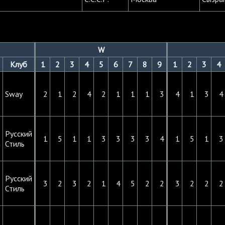
W
Клуб
1
2
3
4
5
6
7
8
9
1
2
3
4
Sway
2
1
2
4
2
1
1
1
3
4
1
3
4
Русский
1
5
1
1
3
3
3
3
4
1
5
1
3
а
Стиль
Русский
3
2
3
2
1
4
5
2
2
3
2
2
2
Стиль