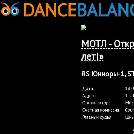
DANCE
BALAN
МОТЛ - Отк
лет!»
RS Юниоры-1, ST,
Дата:
18.
Адрес:
1-я 
Организатор:
Мос
Cчетная комиссия:
Cou
Главный судья:
Шны