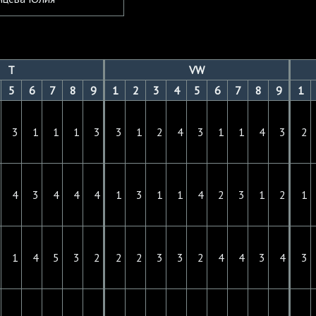
T
VW
5
6
7
8
9
1
2
3
4
5
6
7
8
9
1
3
1
1
1
3
3
1
2
4
3
1
1
4
3
2
4
3
4
4
4
1
3
1
1
4
2
3
1
2
1
1
4
5
3
2
2
2
3
3
2
4
4
3
4
3