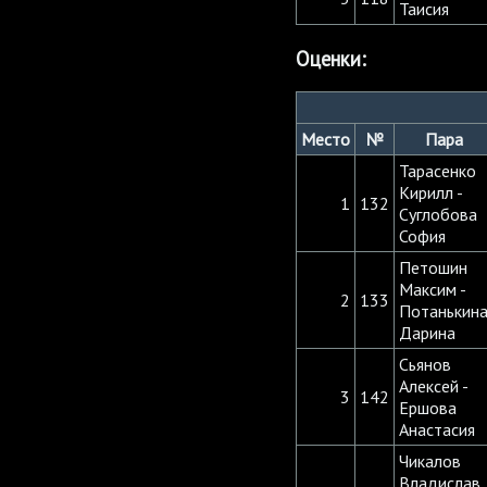
Таисия
Оценки:
Место
№
Пара
Тарасенко
Кирилл -
1
132
Суглобова
София
Петошин
Максим -
2
133
Потанькин
Дарина
Сьянов
Алексей -
3
142
Ершова
Анастасия
Чикалов
Владислав