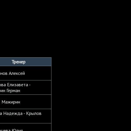
Тренер
янов Алексей
ва Елизавета -
ин Герман
н Мажирин
а Надежда - Крылов
нцева Юлия