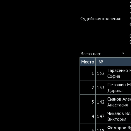
Судейская коллегия:
Всего пар:
5
Место
№
Тарасенко 
1
132
София
Петошин Ма
2
133
Дарина
Сьянов Але
3
142
Анастасия
Чикалов Вл
4
147
Виктория
Федоров Яр
5
118