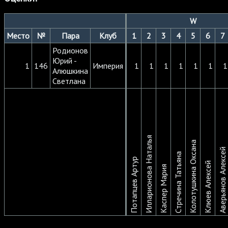
W
Место
№
Пара
Клуб
1
2
3
4
5
6
7
Родионов
Юрий -
1
146
Империя
1
1
1
1
1
1
1
Алюшкина
Светлана
Илларионова Наталья
Колотушкина Оксана
Аверьянов Алексей
Стречина Татьяна
Потапцев Артур
Клюев Алексей
Каспер Мария