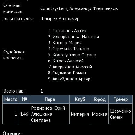
Cчетная
Countsystem, Александр Фильченков
комиссия:
Главный судья:
Шнырев Владимир
Потапцев Артур
Илларионова Наталья
Каспер Мария
Стречина Татьяна
Судейская
Колотушкина Оксана
коллегия:
Клюев Алексей
Аверьянов Алексей
Сыдыков Роман
Акауйдинов Артур
Всего пар:
1
Место
№
Пара
Клуб
Город
Тренер
Родионов Юрий -
Шевченко
1
146
Алюшкина
Империя
Москва
Семен
Светлана
Оценки: