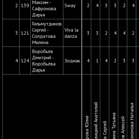
Максим -
2
139
Sway
2
4
3
3
2
4
Сафронова
Дарья
Гильмутдинов
Сергей -
Viva la
3
121
3
3
2
4
4
2
Солдатова
danza
Милена
Воробьёв
Дмитрий -
4
124
Зодиак
4
1
4
2
3
3
Воробьёва
Дарья
Моловицкий Анатолий
Илларионова Наталья
Моис
Стречина Татьяна
Шакирова Юлия
Панков Алексей
Жохов Сергей