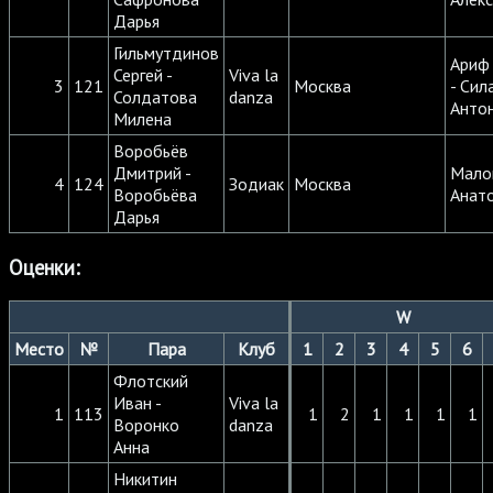
Дарья
Гильмутдинов
Ариф
Сергей -
Viva la
3
121
Москва
- Сил
Солдатова
danza
Анто
Милена
Воробьёв
Дмитрий -
Мало
4
124
Зодиак
Москва
Воробьёва
Анат
Дарья
Оценки:
W
Место
№
Пара
Клуб
1
2
3
4
5
6
Флотский
Иван -
Viva la
1
113
1
2
1
1
1
1
Воронко
danza
Анна
Никитин