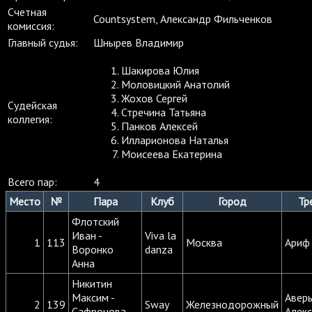
Cчетная
Countsystem, Александр Фильченков
комиссия:
Главный судья:
Шнырев Владимир
Шакирова Юлия
Моловицкий Анатолий
Жохов Сергей
Судейская
Стречина Татьяна
коллегия:
Панков Алексей
Илларионова Наталья
Моисеева Екатерина
Всего пар:
4
Место
№
Пара
Клуб
Город
Тр
Флотский
Иван -
Viva la
1
113
Москва
Ариф
Воронко
danza
Анна
Никитин
Максим -
Авер
2
139
Sway
Железнодорожный
Сафронова
Алек