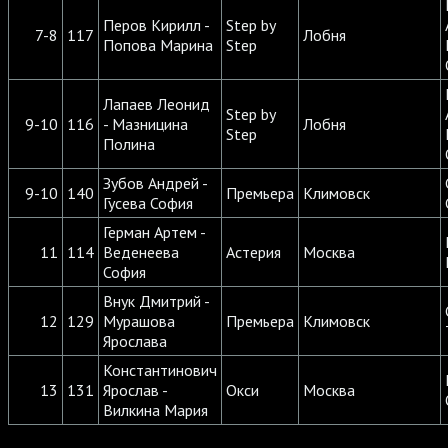
Перов Кирилл -
Step by
7-8
117
Лобня
Попова Марина
Step
Лапаев Леонид
Step by
9-10
116
- Мазницина
Лобня
Step
Полина
Зубов Андрей -
9-10
140
Премьера
Климовск
Гусева София
Герман Артем -
11
114
Веденеева
Астерия
Москва
София
Внук Дмитрий -
12
129
Мурашова
Премьера
Климовск
Ярослава
Константинович
13
131
Ярослав -
Окси
Москва
Вилкина Мария