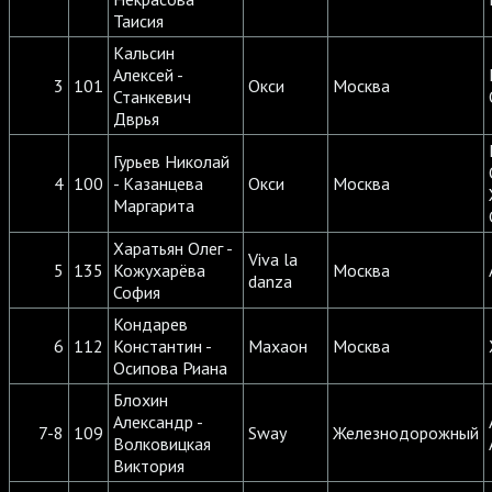
Таисия
Кальсин
Алексей -
3
101
Окси
Москва
Станкевич
Дврья
Гурьев Николай
4
100
- Казанцева
Окси
Москва
Маргарита
Харатьян Олег -
Viva la
5
135
Кожухарёва
Москва
danza
София
Кондарев
6
112
Константин -
Махаон
Москва
Осипова Риана
Блохин
Александр -
7-8
109
Sway
Железнодорожный
Волковицкая
Виктория