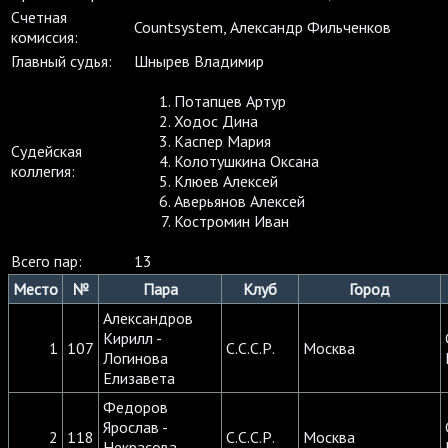
Cчетная
Countsystem, Александр Фильченков
комиссия:
Главный судья:
Шнырев Владимир
Потапцев Артур
Ходос Дина
Каспер Мария
Судейская
Колотушкина Оксана
коллегия:
Клюев Алексей
Аверьянов Алексей
Костромин Иван
Всего пар:
13
Место
№
Пара
Клуб
Город
Александров
Кирилл -
1
107
С.С.С.Р.
Москва
Логинова
Елизавета
Федоров
Ярослав -
2
118
С.С.С.Р.
Москва
Некрасова