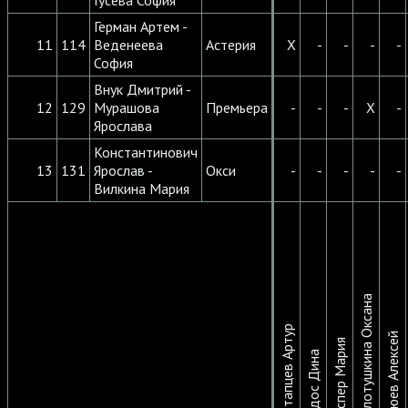
Гусева София
Герман Артем -
11
114
Веденеева
Астерия
X
-
-
-
-
София
Внук Дмитрий -
12
129
Мурашова
Премьера
-
-
-
X
-
Ярослава
Константинович
13
131
Ярослав -
Окси
-
-
-
-
-
Вилкина Мария
Колотушкина Оксана
Потапцев Артур
Клюев Алексей
Каспер Мария
Ходос Дина