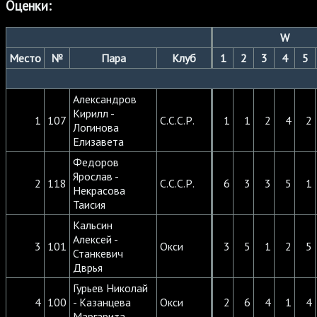
Оценки:
W
Место
№
Пара
Клуб
1
2
3
4
5
Александров
Кирилл -
1
107
С.С.С.Р.
1
1
2
4
2
Логинова
Елизавета
Федоров
Ярослав -
2
118
С.С.С.Р.
6
3
3
5
1
Некрасова
Таисия
Кальсин
Алексей -
3
101
Окси
3
5
1
2
5
Станкевич
Дврья
Гурьев Николай
4
100
- Казанцева
Окси
2
6
4
1
4
Маргарита