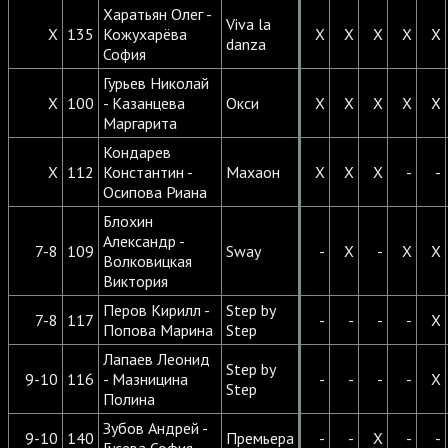
Харатьян Олег -
Viva la
X
135
Кожухарёва
X
X
X
X
X
danza
София
Гурьев Николай
X
100
- Казанцева
Окси
X
X
X
X
X
Маргарита
Кондарев
X
112
Константин -
Махаон
X
X
X
-
-
Осипова Риана
Блохин
Александр -
7-8
109
Sway
-
X
-
X
X
Волковицкая
Виктория
Перов Кирилл -
Step by
7-8
117
-
-
-
-
X
Попова Марина
Step
Лапаев Леонид
Step by
9-10
116
- Мазницина
-
-
-
-
X
Step
Полина
Зубов Андрей -
9-10
140
Премьера
-
-
X
-
-