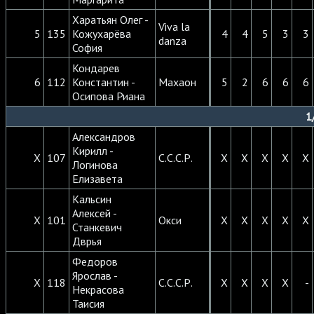
Харатьян Олег -
Viva la
5
135
Кожухарёва
4
4
5
3
3
danza
София
Кондарев
6
112
Константин -
Махаон
5
2
6
6
6
Осипова Риана
1
Александров
Кирилл -
X
107
С.С.С.Р.
X
X
X
X
X
Логинова
Елизавета
Кальсин
Алексей -
X
101
Окси
X
X
X
X
X
Станкевич
Дврья
Федоров
Ярослав -
X
118
С.С.С.Р.
X
X
X
X
-
Некрасова
Таисия