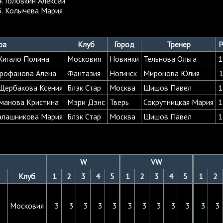
Головкин Алексей
Колычева Мария
ра
Клуб
Город
Тренер
Р
Жигало Полина
Московия
Новинки
Тельнова Ольга
1
трофанова Алена
Фантазия
Ногинск
Миронова Юлия
1
 Щербакова Ксения
Блэк Стар
Москва
Шишов Павел
1
манова Кристина
Мэри Дэнс
Тверь
Сокрутницкая Мария
1
алашникова Мария
Блэк Стар
Москва
Шишов Павел
1
W
VW
Клуб
1
2
3
4
5
1
2
3
4
5
1
2
Московия
3
3
3
3
3
3
3
3
3
3
3
3