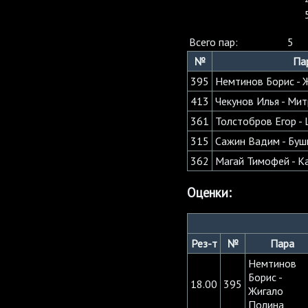
Всего пар:
5
№
Па
395
Немтинов Борис - 
413
Чекунов Илья - Ми
361
Толстобров Егор -
315
Сажин Вадим - Буш
362
Магай Тимофей - К
Оценки:
Рез-т
№
Пара
Немтинов
Борис -
18.00
395
Жигало
Полина