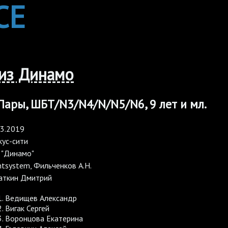
CE
из Динамо
 Пары, ШБТ/N3/N4/N/N5/N6, 9 лет и мл.
03.2019
кус-сити
 "Динамо"
tsystem, Фильченков А.Н.
аткин Дмитрий
Ведищев Александр
Вигак Сергей
Воронцова Екатерина