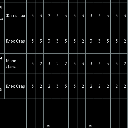
я
Фантазия
3
3
2
3
3
3
3
3
3
3
3
3
ва
Блэк Стар
3
3
3
3
3
3
2
3
3
3
3
2
м
Мэри
3
2
3
2
2
3
3
3
3
3
3
2
Дэнс
Блэк Стар
3
2
2
3
3
3
2
2
2
2
2
2
а