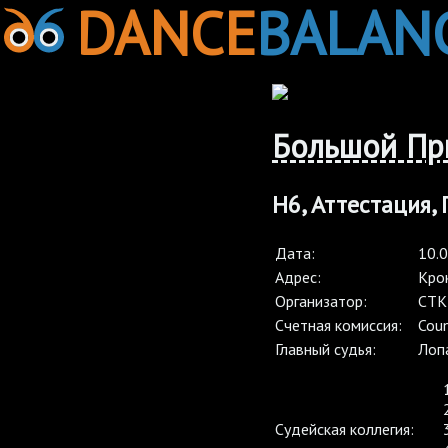
DANCE
BALAN
Большой Пр
Н6, Аттестация,
Дата:
10.
Адрес:
Кро
Организатор:
СТК
Cчетная комиссия:
Coun
Главный судья:
Лоп
Судейская коллегия: