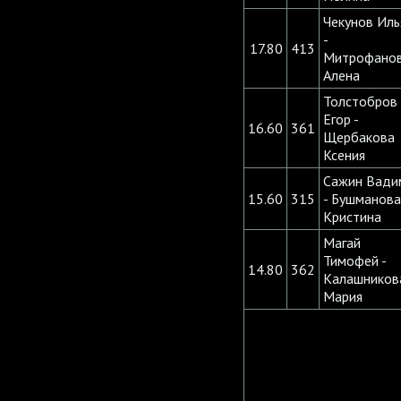
Чекунов Иль
-
17.80
413
Митрофано
Алена
Толстобров
Егор -
16.60
361
Щербакова
Ксения
Сажин Вади
15.60
315
- Бушманова
Кристина
Магай
Тимофей -
14.80
362
Калашников
Мария