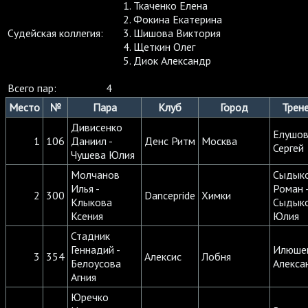
Ткаченко Елена
Фокина Екатерина
Судейская коллегия:
Шишова Виктория
Щеткин Олег
Диок Александр
Всего пар:
4
Место
№
Пара
Клуб
Город
Трен
Дивисенко
Елушо
1
106
Даниил -
Денс Ритм
Москва
Сергей
Чушева Юлия
Молчанов
Сыдык
Илья -
Роман 
2
300
Dancepride
Химки
Клыкова
Сыдык
Ксения
Юлия
Стадник
Геннадий -
Илюше
3
354
Алексис
Лобня
Белоусова
Алекса
Агния
Юречко