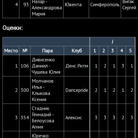
Назар -
Вигак
4
93
Ювента
Симферополь
Александрова
Сергей
Мария
Оценки:
J
Место
№
Пара
Клуб
1
2
3
4
5
Дивисенко
1
106
Даниил -
Денс Ритм
1
2
1
3
1
Чушева Юлия
Молчанов
Илья -
2
300
Dancepride
2
1
2
1
2
Клыкова
Ксения
Стадник
Геннадий -
3
354
Алексис
3
3
3
2
3
Белоусова
Агния
Юречко