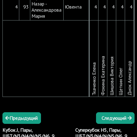
Назар -
4
93
Ювента
4
4
4
4
4
Александрова
Мария
Фокина Екатерина
Шишова Виктория
Диок Александр
Ткаченко Елена
Щеткин Олег
Предыдущий
Следующий
Кубок J, Пары,
Суперкубок Н5, Пары,
ШБТ/N3/N4/N/N5/N6, 9
ШБТ/N3/N4/N/N5/N6, 9