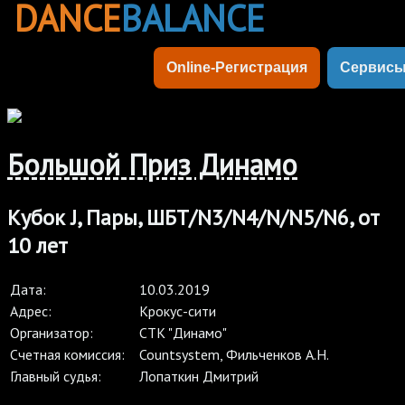
DANCE
BALANCE
Online-Регистрация
Сервис
Большой Приз Динамо
Кубок J, Пары, ШБТ/N3/N4/N/N5/N6, от
10 лет
Дата:
10.03.2019
Адрес:
Крокус-сити
Организатор:
СТК "Динамо"
Cчетная комиссия:
Countsystem, Фильченков А.Н.
Главный судья:
Лопаткин Дмитрий