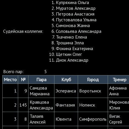
Купряхина Ольга
Муратов Александр
Петрова Анастасия
Пустовалова Ульяна
Симонова Жанна
Судейская коллегия:
Соловьева Александра
Ткаченко Елена
Трошина Элла
Фокина Екатерина
Щеткин Олег
Диок Александр
Всего пар:
5
Место
№
Пара
Клуб
Город
Тренер
Самцова
Афонина
1
9
Эсперанса
Воротынск
Марианна
Анна
Кравцова
Миронов
2
145
Фантазия
Ногинск
Александра
Юлия
Талаев
Вигак
3
8
Ювента
Симферополь
Алексей
Сергей