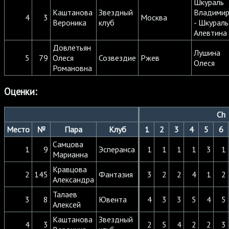
Шкураль
Каштанова
Звездный
Владими
4
3
Москва
Вероника
клуб
- Шкураль
Алевтина
Довлетьян
Лушина
5
79
Олеся
Созвездие
Ржев
Олеся
Романовна
Оценки:
Ch
Место
№
Пара
Клуб
1
2
3
4
5
6
Самцова
1
9
Эсперанса
1
1
1
1
3
1
Марианна
Кравцова
2
145
Фантазия
3
2
2
4
1
2
Александра
Талаев
3
8
Ювента
4
3
3
5
4
5
Алексей
Каштанова
Звездный
4
3
2
5
4
2
2
3