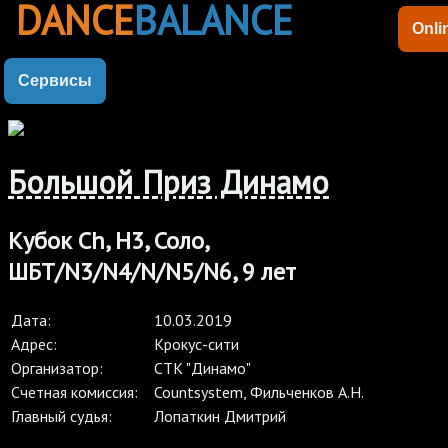
DANCE
BALANCE
Onli
Сервисы
Большой Приз Динамо
Кубок Ch, Н3, Соло,
ШБТ/N3/N4/N/N5/N6, 9 лет
Дата:
10.03.2019
Адрес:
Крокус-сити
Организатор:
СТК "Динамо"
Cчетная комиссия:
Countsystem, Фильченков А.Н.
Главный судья:
Лопаткин Дмитрий