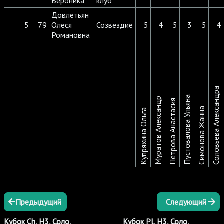
Вероника
клуб
Довлетьян
5
79
Олеся
Созвездие
5
4
5
3
5
4
Романовна
Соловьева Александра
Пустовалова Ульяна
Муратов Александр
Петрова Анастасия
Симонова Жанна
Купряхина Ольга
Предыдущий
Следующий
Кубок Ch, Н3, Соло,
Кубок Pl, Н3, Соло,